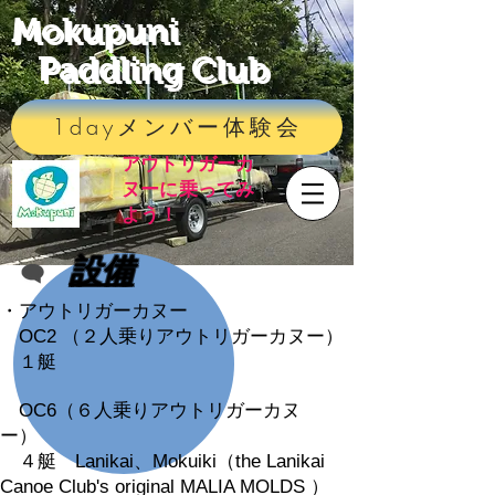
Mokupuni
Paddling Club
1dayメンバー体験会
​アウトリガーカ
ヌーに乗ってみ
よう！
設備
・アウトリガーカヌー
OC2 （２人乗りアウトリガーカヌー）
１艇
OC6（６人乗りアウトリガーカヌ
ー）
４艇 Lanikai、Mokuiki（the Lanikai
Canoe Club's original MALIA MOLDS ）